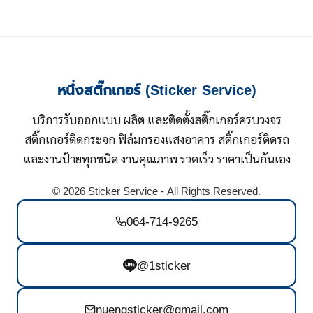
หนึ่งสติ๊กเกอร์ (Sticker Service)
บริการรับออกแบบ ผลิต และติดตั้งสติ๊กเกอร์ครบวงจร
สติ๊กเกอร์ติดกระจก ฟิล์มกรองแสงอาคาร สติ๊กเกอร์ติดรถ
และงานป้ายทุกชนิด งานคุณภาพ รวดเร็ว ราคาเป็นกันเอง
© 2026 Sticker Service - All Rights Reserved.
064-714-9265
@1sticker
nuengsticker@gmail.com