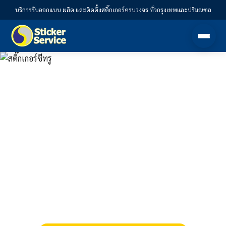
บริการรับออกแบบ ผลิต และติดตั้งสติ๊กเกอร์ครบวงจร ทั่วกรุงเทพและปริมณฑล