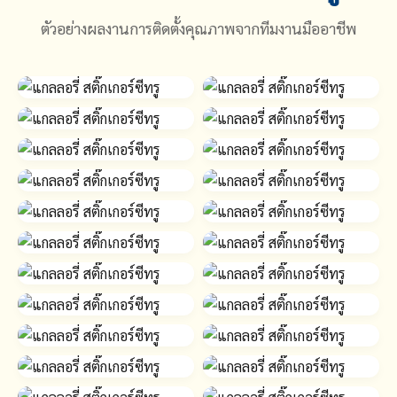
ตัวอย่างผลงานการติดตั้งคุณภาพจากทีมงานมืออาชีพ