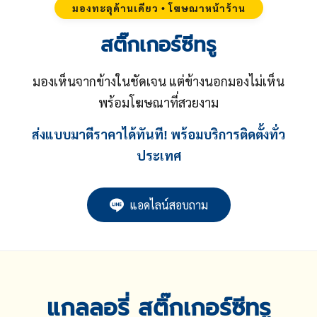
มองทะลุด้านเดียว • โฆษณาหน้าร้าน
สติ๊กเกอร์ซีทรู
มองเห็นจากข้างในชัดเจน แต่ข้างนอกมองไม่เห็น
พร้อมโฆษณาที่สวยงาม
ส่งแบบมาตีราคาได้ทันที! พร้อมบริการติดตั้งทั่ว
ประเทศ
แอดไลน์สอบถาม
แกลลอรี่ สติ๊กเกอร์ซีทรู