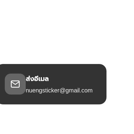
ส่งอีเมล
nuengsticker@gmail.com