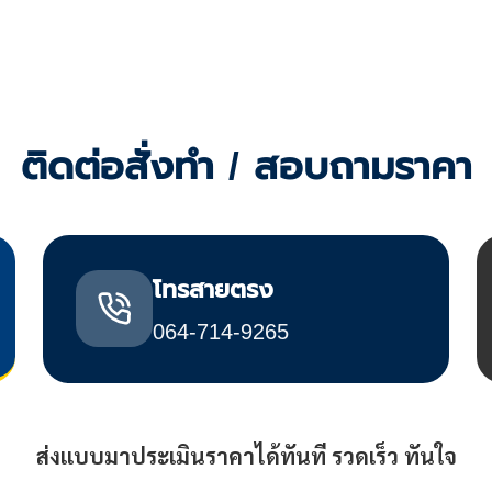
ติดต่อสั่งทำ / สอบถามราคา
โทรสายตรง
064-714-9265
ส่งแบบมาประเมินราคาได้ทันที รวดเร็ว ทันใจ