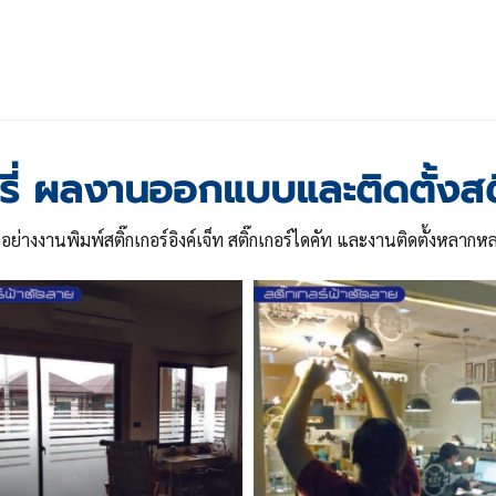
ี่ ผลงานออกแบบและติดตั้งสติ
ย่างงานพิมพ์สติ๊กเกอร์อิงค์เจ็ท สติ๊กเกอร์ไดคัท และงานติดตั้งหลา