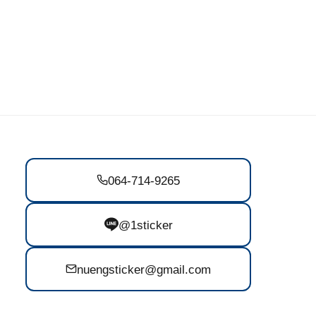
064-714-9265
@1sticker
nuengsticker@gmail.com