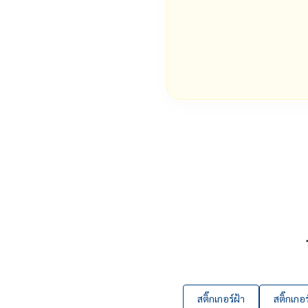
สติ๊กเกอร์ฝ้า
สติ๊กเกอร