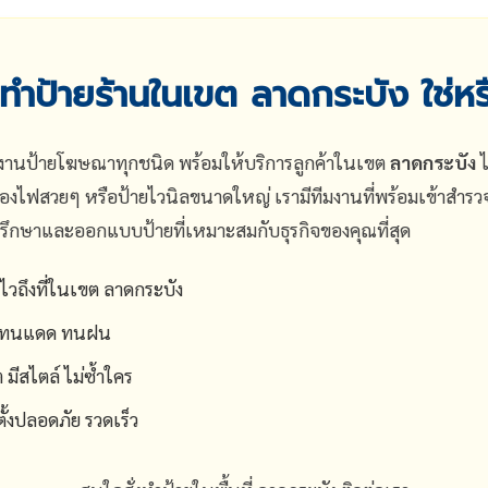
งทำป้ายร้านในเขต ลาดกระบัง ใช่หร
านงานป้ายโฆษณาทุกชนิด พร้อมให้บริการลูกค้าในเขต
ลาดกระบัง
ไ
งไฟสวยๆ หรือป้ายไวนิลขนาดใหญ่ เรามีทีมงานที่พร้อมเข้าสำรวจ
ปรึกษาและออกแบบป้ายที่เหมาะสมกับธุรกิจของคุณที่สุด
วถึงที่ในเขต ลาดกระบัง
ูง ทนแดด ทนฝน
ีสไตล์ ไม่ซ้ำใคร
ตั้งปลอดภัย รวดเร็ว