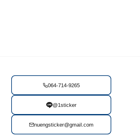
064-714-9265
@1sticker
nuengsticker@gmail.com