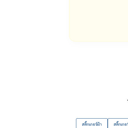
สติ๊กเกอร์ฝ้า
สติ๊กเกอร