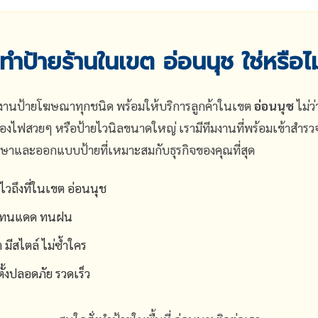
ทำป้ายร้านในเขต อ่อนนุช ใช่หรือไ
านงานป้ายโฆษณาทุกชนิด พร้อมให้บริการลูกค้าในเขต
อ่อนนุช
ไม่ว
งไฟสวยๆ หรือป้ายไวนิลขนาดใหญ่ เรามีทีมงานที่พร้อมเข้าสำรวจ
ึกษาและออกแบบป้ายที่เหมาะสมกับธุรกิจของคุณที่สุด
วถึงที่ในเขต อ่อนนุช
ูง ทนแดด ทนฝน
ีสไตล์ ไม่ซ้ำใคร
ตั้งปลอดภัย รวดเร็ว