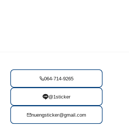
064-714-9265
@1sticker
nuengsticker@gmail.com