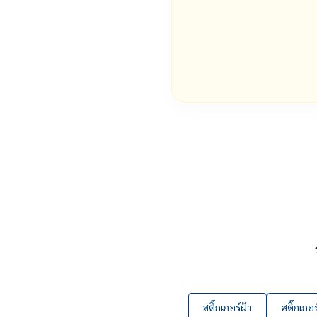
สติ๊กเกอร์ฝ้า
สติ๊กเกอร