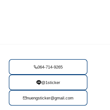
064-714-9265
@1sticker
nuengsticker@gmail.com