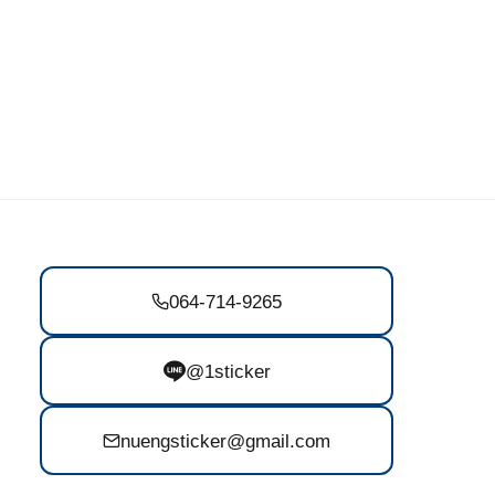
064-714-9265
@1sticker
nuengsticker@gmail.com