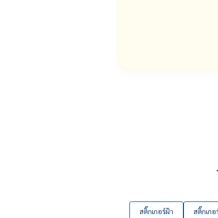
สติ๊กเกอร์ฝ้า
สติ๊กเกอร